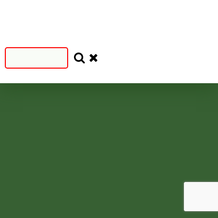
Filtruj
SEZON
SEZON
S
N
=2024
<2024