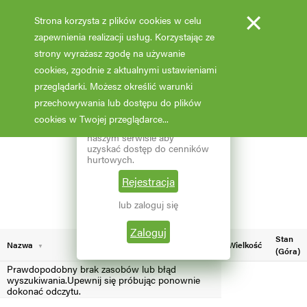
×
Strona korzysta z plików cookies w celu
zapewnienia realizacji usług. Korzystając ze
strony wyrażasz zgodę na używanie
cookies, zgodnie z aktualnymi ustawieniami
Fotooferta cenowa - hurt
przeglądarki. Możesz określić warunki
przechowywania lub dostępu do plików
Aktualizacja: 07.02.2026 godz: 02:03
×
Reprezentujesz branżę
cookies w Twojej przeglądarce...
ogrodniczą? Zarejestruj się w
naszym serwisie aby
Pokaż filtry
uzyskać dostęp do cenników
hurtowych.
Aktualna liczba wyników: 16
Wybierz grupę roślin
Rejestracja
lub zaloguj się
Wybierz nazwę rośliny
Zaloguj
Stan
Nazwa
Wielkość
(Góra)
Prawdopodobny brak zasobów lub błąd
wyszukiwania.Upewnij się próbując ponownie
dokonać odczytu.