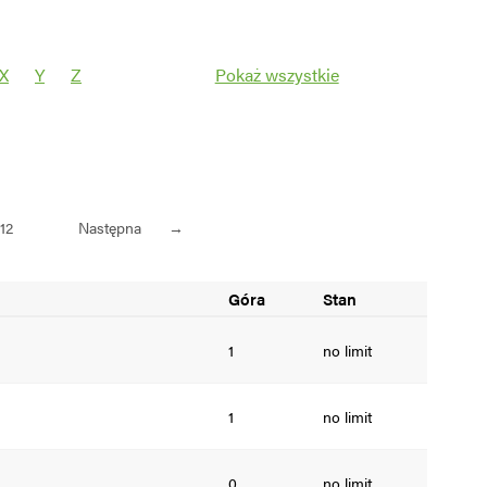
X
Y
Z
Pokaż wszystkie
Filtruj
12
Następna
→
Góra
Stan
1
no limit
1
no limit
0
no limit