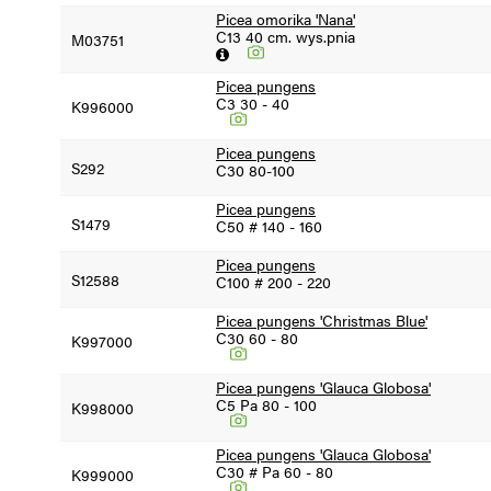
Picea omorika 'Nana'
C13 40 cm. wys.pnia
M03751
Picea pungens
C3 30 - 40
K996000
Picea pungens
S292
C30 80-100
Picea pungens
S1479
C50 # 140 - 160
Picea pungens
S12588
C100 # 200 - 220
Picea pungens 'Christmas Blue'
C30 60 - 80
K997000
Picea pungens 'Glauca Globosa'
C5 Pa 80 - 100
K998000
Picea pungens 'Glauca Globosa'
C30 # Pa 60 - 80
K999000