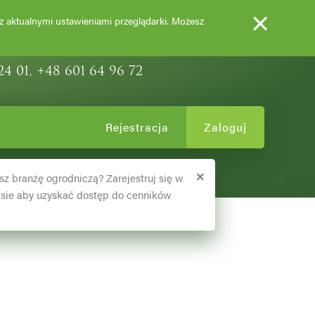
×
EWY OZDOBNE
 z aktualnymi ustawieniami przeglądarki. Możesz
24 01, +48 601 64 96 72
Rejestracja
Zaloguj
×
sz branżę ogrodniczą? Zarejestruj się w
sie aby uzyskać dostęp do cenników