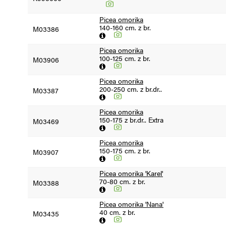
Picea omorika
140-160 cm. z br.
M03386
Picea omorika
100-125 cm. z br.
M03906
Picea omorika
200-250 cm. z br.dr..
M03387
Picea omorika
150-175 z br.dr.. Extra
M03469
Picea omorika
150-175 cm. z br.
M03907
Picea omorika 'Karel'
70-80 cm. z br.
M03388
Picea omorika 'Nana'
40 cm. z br.
M03435