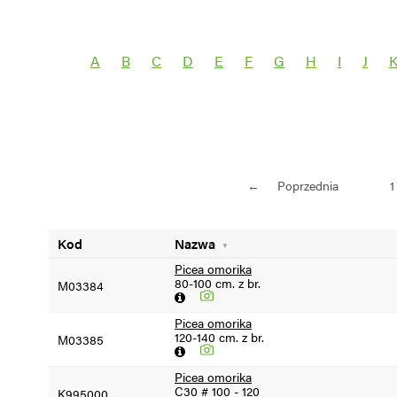
Wybierz grupę roślin
Wybierz nazwę 
A
B
C
D
E
F
G
H
I
J
SEZON =2024
SEZON <2024
←
Poprzednia
1
Kod
Nazwa
Picea omorika
80-100 cm. z br.
M03384
Picea omorika
120-140 cm. z br.
M03385
Picea omorika
C30 # 100 - 120
K995000