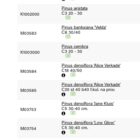
Pinus aristata
C3 20 - 30
K1002000
Pinus banksiana 'Velda'
C8 30/40
M03583
Pinus cembra
C3 20 - 30
K1003000
Pinus densiflora 'Alice Verkade'
C18 40/50
M03584
Pinus densiflora 'Alice Verkade'
C20 st 40 b40 f.kul. na pniu
M03585
Pinus densiflora 'Jane Kluis'
C5 30-40 cm.
M03753
Pinus densiflora 'Low Glow'
C5 30-40 cm.
M03754