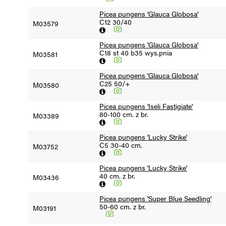
Picea pungens 'Glauca Globosa'
C12 30/40
M03579
Picea pungens 'Glauca Globosa'
C18 st 40 b35 wys.pnia
M03581
Picea pungens 'Glauca Globosa'
C25 50/+
M03580
Picea pungens 'Iseli Fastigiate'
80-100 cm. z br.
M03389
Picea pungens 'Lucky Strike'
C5 30-40 cm.
M03752
Picea pungens 'Lucky Strike'
40 cm. z br.
M03436
Picea pungens 'Super Blue Seedling'
50-60 cm. z br.
M03191