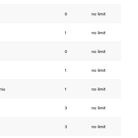
0
no limit
1
no limit
0
no limit
1
no limit
niu
1
no limit
3
no limit
3
no limit