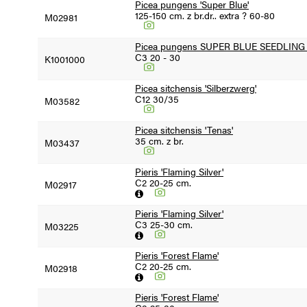
Picea pungens 'Super Blue'
125-150 cm. z br.dr.. extra ? 60-80
M02981
Picea pungens SUPER BLUE SEEDLING '
C3 20 - 30
K1001000
Picea sitchensis 'Silberzwerg'
C12 30/35
M03582
Picea sitchensis 'Tenas'
35 cm. z br.
M03437
Pieris 'Flaming Silver'
C2 20-25 cm.
M02917
Pieris 'Flaming Silver'
C3 25-30 cm.
M03225
Pieris 'Forest Flame'
C2 20-25 cm.
M02918
Pieris 'Forest Flame'