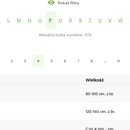
Pokaż filtry
rośliny
K
L
M
N
O
P
Q
R
S
T
U
V
W
Aktualna liczba wyników: 578
S
N
2
3
4
5
6
7
8
...
11
Wielkość
80-100 cm. z br.
120-140 cm. z br.
C30 # 100 - 120