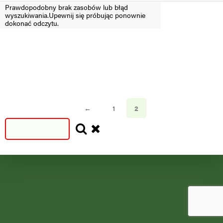
Prawdopodobny brak zasobów lub błąd
wyszukiwania.Upewnij się próbując ponownie
Filtruj
dokonać odczytu.
SEZON
SEZON
S
N
=2024
<2024
←
1
2