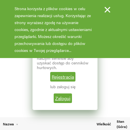
×
Strona korzysta z plików cookies w celu
zapewnienia realizacji usług. Korzystając ze
strony wyrażasz zgodę na używanie
cookies, zgodnie z aktualnymi ustawieniami
Fotooferta cenowa - hurt
przeglądarki. Możesz określić warunki
przechowywania lub dostępu do plików
Aktualizacja: 07.02.2026 godz: 02:03
×
Reprezentujesz branżę
cookies w Twojej przeglądarce...
ogrodniczą? Zarejestruj się w
naszym serwisie aby
Pokaż filtry
uzyskać dostęp do cenników
hurtowych.
Aktualna liczba wyników: 56
Wybierz grupę roślin
Rejestracja
lub zaloguj się
←
1
2
Wybierz nazwę rośliny
Zaloguj
Stan
Nazwa
Wielkość
(Góra)