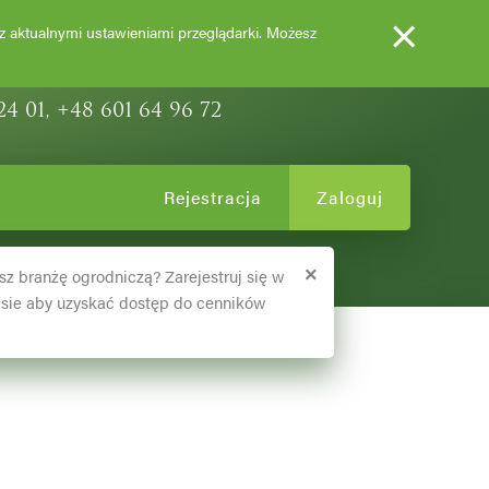
×
EWY OZDOBNE
 z aktualnymi ustawieniami przeglądarki. Możesz
24 01, +48 601 64 96 72
Rejestracja
Zaloguj
×
sz branżę ogrodniczą? Zarejestruj się w
sie aby uzyskać dostęp do cenników