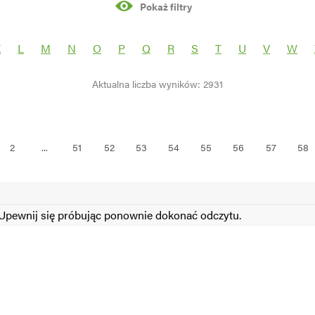
Pokaż filtry
rośliny
K
L
M
N
O
P
Q
R
S
T
U
V
W
Aktualna liczba wyników: 2931
S
N
2
...
51
52
53
54
55
56
57
58
pewnij się próbując ponownie dokonać odczytu.