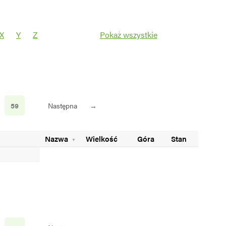
X
Y
Z
Pokaż wszystkie
Filtruj
59
Następna
→
Nazwa
Wielkość
Góra
Stan