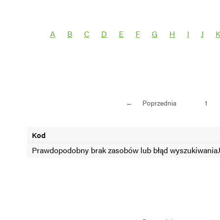
Wybierz grupę roślin
Wybierz nazwę 
A
B
C
D
E
F
G
H
I
J
SEZON =2024
SEZON <2024
←
Poprzednia
1
Kod
Prawdopodobny brak zasobów lub błąd wyszukiwania.U