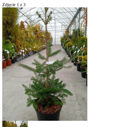
Zdjęcie
1
z
3